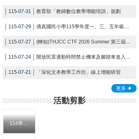
區
115-07-31
教育部「教師數位教學增能培訓」規劃
親
師
115-07-29
僑真國民小學115學年度一、三、五年級學生常態編班推動作業公告
生
平
115-07-27
(轉知)THJCC CTF 2026 Summer 第三屆夏季臺灣高中職聯合資安競賽
台
115-07-24
開放民眾運動時間禁止機車及腳踏車進入校園
雲
林
縣
115-07-21
「深化文本教學工作坊」線上增能研習
教
育
更多
網
活動剪影
校
務
系
統
114學年度新生適應課程-一年四班
差