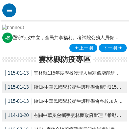
:::
跳到主要內容區塊
進
階
搜
:::
尋
熱
堅守行政中立，全民共享福利。考試院公務人員保障暨培訓委員會提醒您。
門
水域安全及防溺宣導
上一則
下一則
關
鍵
雲林縣防疫專區
雲林縣斗南鎮僑真國小學生在校作息時間規劃要點
字
校外人士協助教學或活動要點
校
115-01-13
雲林縣115年度學校護理人員寒假增能研習手冊
園
動
115-01-13
轉知-中華民國學校衛生護理學會辦理115年度第一場學術研討會計畫書
態
認
115-01-13
轉知-中華民國學校衛生護理學會各校加入成為團體會員訊息
識
本
114-10-20
有關中華奧會攜手雲林縣政府辦理「推動安全運動與性平教育『答題拿霜淇淋』巡迴宣導活動」
校