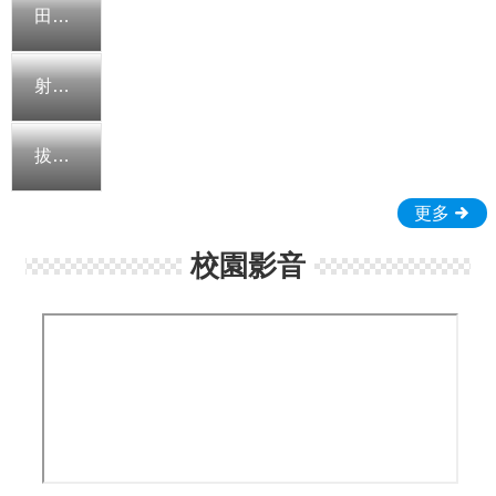
長
田徑隊
協
會
射擊隊
首
頁
拔河隊
管
理
更多
活
動
校園影音
剪
影
學
扶
評
量
網
站