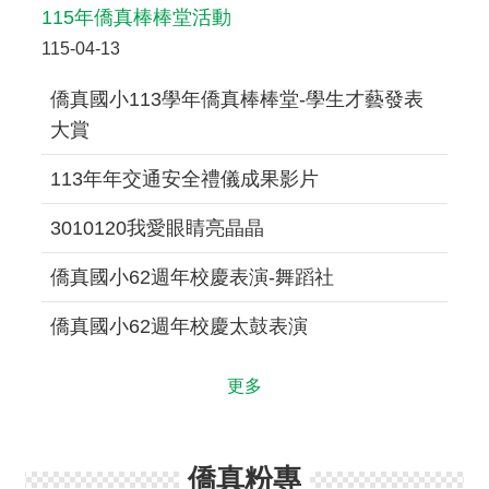
資
115年僑真棒棒堂活動
料
115-04-13
開
放
宣
僑真國小113學年僑真棒棒堂-學生才藝發表
告
大賞
隱
113年年交通安全禮儀成果影片
私
權
3010120我愛眼睛亮晶晶
宣
告
僑真國小62週年校慶表演-舞蹈社
資
訊
僑真國小62週年校慶太鼓表演
安
全
政
更多
策
學
校
僑真粉專