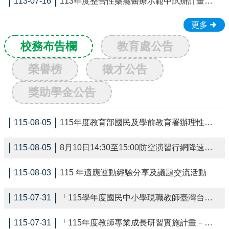
113-07-16
113年度整合性藥癮醫療示範中試辦計畫辦理聯合專業實務論壇暨交流討論會，敬邀相關領域人員踴躍報名參加。
行
政
處
更多
室
校務布告欄
教育處公告
學
生
榮譽榜
徵才公告
專
區
獎助學金公告
校
園
115-08-05
115年度教育部國民及學前教育署辦理性別平等教育建置課程與教學人才庫實施計畫
成
果
115-08-05
8月10日14:30至15:00防空演習行網降速演練，請預為因應，詳洽NCC官網
校
務
115-08-03
115 年適應運動經驗分享及議題交流活動
E
化
115-07-31
「115學年度國民中小學現職教師臺灣台語 認證輔導增能課程計畫」
宣
導
115-07-31
「115年度教師專業成長研習實施計畫－夢的N次方素養工 作坊新北場」
專