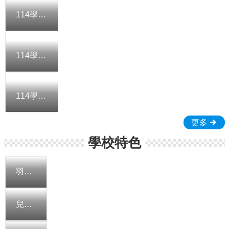
勤
請
114學年度新生適應課程-一年五班
假
115
課
114學年度新生適應課程-一年三班
程
總
體
計
114學年度新生適應課程-一年二班
畫
更多
電
子
學校特色
公
文
系
羽球隊
統
雲
兒童樂隊
林
校