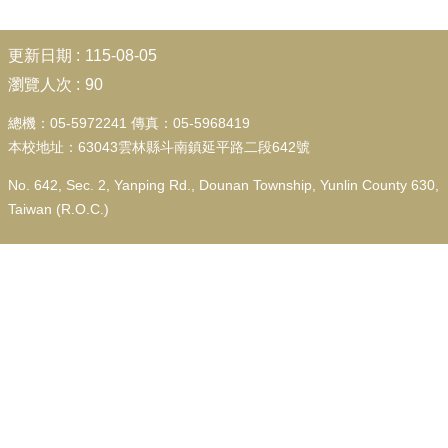
行
政
:::
處
更新日期
115-08-05
室
瀏覽人次
90
學
總機：05-5972241 傳真：05-5968419
生
本校地址：63043雲林縣斗南鎮延平路二段642號
專
區
No. 642, Sec. 2, Yanping Rd., Dounan Township, Yunlin County 630,
校
Taiwan (R.O.C.)
園
成
果
校
務
E
化
宣
導
專