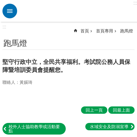
:::
跳到主要內容區塊
進
階
搜
:::
尋
首頁
首頁專用
跑馬燈
熱
跑馬燈
門
關
鍵
堅守行政中立，全民共享福利。考試院公務人員保
字
障暨培訓委員會提醒您。
校
聯絡人：黃媖琦
園
動
態
認
回上一頁
回最上面
識
本
校
校外人士協助教學或活動要
水域安全及防溺宣導
點