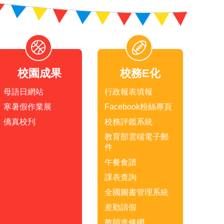
校園成果
校務E化
母語日網站
行政報表填報
寒暑假作業展
Facebook粉絲專頁
僑真校刋
校務評鑑系統
教育部雲端電子郵
件
午餐食譜
課表查詢
全國圖書管理系統
差勤請假
教師進修網