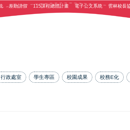
統
差勤請假
115課程總體計畫
電子公文系統
雲林校長
行政處室
學生專區
校園成果
校務E化