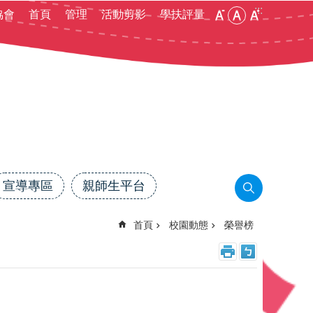
:::
協會
首頁
管理
活動剪影
學扶評量
宣導專區
親師生平台
首頁
校園動態
榮譽榜