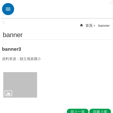
:::
跳到主要內容區塊
進
階
搜
:::
尋
首頁
banner
熱
banner
門
關
banner3
鍵
字
資料來源：縣立僑真國小
校
園
動
態
認
識
本
校
回上一頁
回最上面