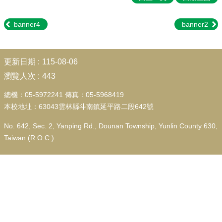
行
政
處
banner4
banner2
室
學
:::
更新日期
115-08-06
生
專
瀏覽人次
443
區
總機：05-5972241 傳真：05-5968419
校
本校地址：63043雲林縣斗南鎮延平路二段642號
園
成
No. 642, Sec. 2, Yanping Rd., Dounan Township, Yunlin County 630,
果
Taiwan (R.O.C.)
校
務
E
化
宣
導
專