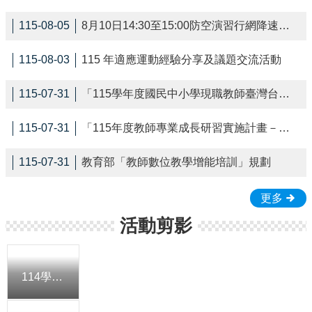
區
115-08-05
8月10日14:30至15:00防空演習行網降速演練，請預為因應，詳洽NCC官網
親
師
115-08-03
115 年適應運動經驗分享及議題交流活動
生
平
115-07-31
「115學年度國民中小學現職教師臺灣台語 認證輔導增能課程計畫」
台
115-07-31
「115年度教師專業成長研習實施計畫－夢的N次方素養工 作坊新北場」
雲
林
縣
115-07-31
教育部「教師數位教學增能培訓」規劃
教
育
更多
網
活動剪影
校
務
系
統
114學年度新生適應課程-一年四班
差