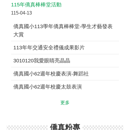
資
115年僑真棒棒堂活動
料
115-04-13
開
放
宣
僑真國小113學年僑真棒棒堂-學生才藝發表
告
大賞
隱
113年年交通安全禮儀成果影片
私
權
3010120我愛眼睛亮晶晶
宣
告
僑真國小62週年校慶表演-舞蹈社
資
訊
僑真國小62週年校慶太鼓表演
安
全
政
更多
策
學
校
僑真粉專