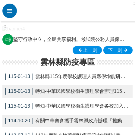
:::
跳到主要內容區塊
進
階
搜
:::
尋
熱
堅守行政中立，全民共享福利。考試院公務人員保障暨培訓委員會提醒您。
門
水域安全及防溺宣導
上一則
下一則
關
鍵
雲林縣防疫專區
雲林縣斗南鎮僑真國小學生在校作息時間規劃要點
字
校外人士協助教學或活動要點
校
115-01-13
雲林縣115年度學校護理人員寒假增能研習手冊
園
動
115-01-13
轉知-中華民國學校衛生護理學會辦理115年度第一場學術研討會計畫書
態
認
115-01-13
轉知-中華民國學校衛生護理學會各校加入成為團體會員訊息
識
本
114-10-20
有關中華奧會攜手雲林縣政府辦理「推動安全運動與性平教育『答題拿霜淇淋』巡迴宣導活動」
校