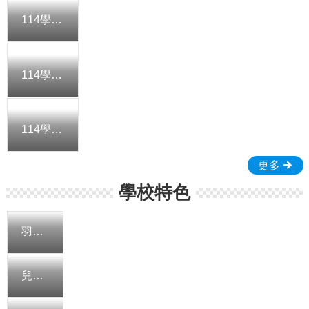
勤
請
114學年度新生適應課程-一年五班
假
115
課
114學年度新生適應課程-一年三班
程
總
體
計
114學年度新生適應課程-一年二班
畫
更多
電
子
學校特色
公
文
系
羽球隊
統
雲
兒童樂隊
林
校