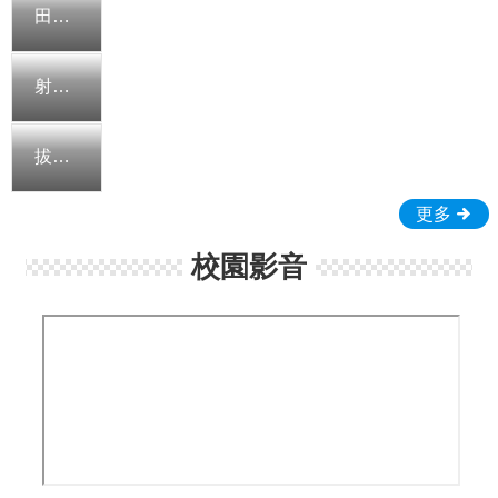
長
田徑隊
協
會
射擊隊
首
頁
拔河隊
管
理
更多
活
動
校園影音
剪
影
學
扶
評
量
網
站