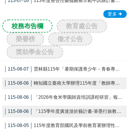
113-07-16
113年度整合性藥癮醫療示範中試辦計畫辦理聯合專業實務論壇暨交流討論會，敬邀相關領域人員踴躍報名參加。
行
政
處
更多
室
校務布告欄
教育處公告
學
生
榮譽榜
徵才公告
專
區
獎助學金公告
校
園
115-08-07
雲林縣115年「暑期保護青少年－青春專案」淨化妨害青少年成長環境與犯罪預防宣導
成
果
115-08-06
轉知國立臺南大學辦理115年度「教師專長增能學分班」
校
務
115-08-06
「2026年食米學園師資培訓課程研習」報名簡章
E
化
115-08-06
「115學年度廣達游於藝計畫-筆墨行旅教師研習 營」公文轉達
宣
導
115-08-05
115年度教育部國民及學前教育署辦理性別平等教育建置課程與教學人才庫實施計畫
專