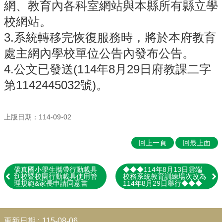
行
網、教育內各科室網站與本縣所有縣立學
政
校網站。
處
室
3.系統轉移完恢復服務時，將於本府教育
處主網內學校單位公告內發布公告。
學
生
4.公文已發送(114年8月29日府教課二字
專
第1142445032號)
。
區
校
園
上版日期：114-09-02
成
果
回上一頁
回最上面
校
務
僑真國小學生攜帶行動載具
◆◆◆114年8月13日雲端
E
到校暨校園行動載具使用管
校務系統教育訓練場次改為
化
理規範&家長申請同意書
114年8月29日舉行◆◆◆
宣
導
:::
更新日期
115-08-06
專