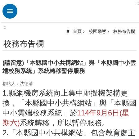
:::
跳到主要內容區塊
進
階
搜
:::
尋
首頁
校園動態
校務布告欄
熱
校務布告欄
門
關
鍵
(請留意)「本縣國中小共構網站」與「本縣國中小雲
字
端校務系統」系統轉移暫停服務
校
聯絡人：沈德清
園
動
1.縣網機房系統向上集中虛擬機架構更
態
換，「本縣國中小共構網站」與「本縣國
認
中小雲端校務系統」於
114年9月6日(星
識
期六)
系統轉移，所以暫停服務。
本
校
2.「本縣國中小共構網站」包含教育處主